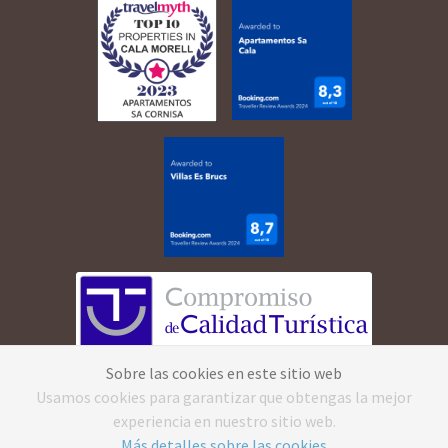
Sobre las cookies en este sitio web
©
2026
Apartamentos Cala Morell · Todos los
Usamos cookies para garantizar que obtengas la mejor
derechos reservados.
Aviso Legal
·
Política de
experiencia en nuestro sitio web.
privacidad
·
Política de cookies
·
Canal ético
Más detalles sobre las cookies